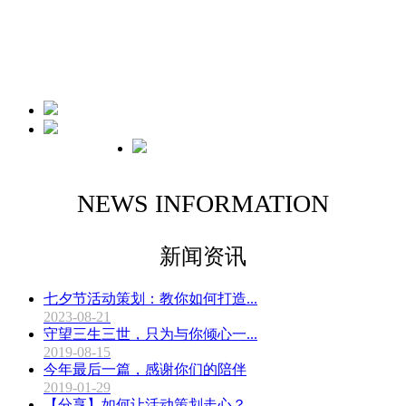
中山意象天开文化传播有限公司，集活动策划执行、营销推广传播、
广告公关设计于一体，于客户角度出发，致力为每一位客户提供全方
位最具营销价值的活动解决方案。
公司简介
公司团队
公司文化
PROFILE
TEAM
CULTURE
NEWS INFORMATION
新闻资讯
七夕节活动策划：教你如何打造...
2023-08-21
守望三生三世，只为与你倾心一...
2019-08-15
今年最后一篇，感谢你们的陪伴
2019-01-29
【分享】如何让活动策划走心？...