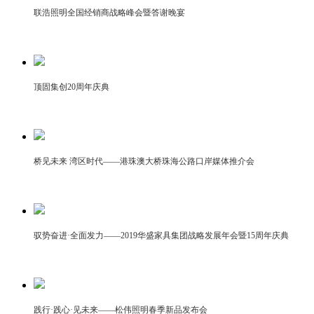
联浩照明全国经销商战略峰会暨答谢晚宴
顶固集创20周年庆典
桥见未来 湾区时代——港珠澳大桥珠海公路口岸媒体推介会
驭势奋进·全面发力——2019华盛家具集团战略发展年会暨15周年庆典
践行·践心·见未来——松伟照明春季新品发布会