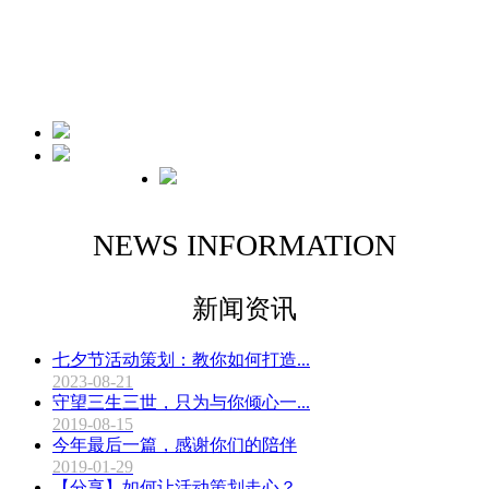
中山意象天开文化传播有限公司，集活动策划执行、营销推广传播、
广告公关设计于一体，于客户角度出发，致力为每一位客户提供全方
位最具营销价值的活动解决方案。
公司简介
公司团队
公司文化
PROFILE
TEAM
CULTURE
NEWS INFORMATION
新闻资讯
七夕节活动策划：教你如何打造...
2023-08-21
守望三生三世，只为与你倾心一...
2019-08-15
今年最后一篇，感谢你们的陪伴
2019-01-29
【分享】如何让活动策划走心？...