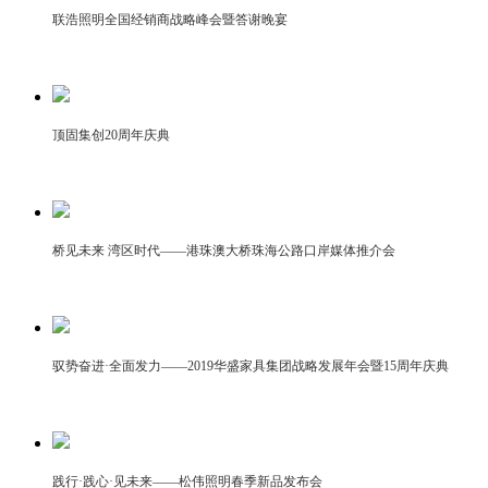
联浩照明全国经销商战略峰会暨答谢晚宴
顶固集创20周年庆典
桥见未来 湾区时代——港珠澳大桥珠海公路口岸媒体推介会
驭势奋进·全面发力——2019华盛家具集团战略发展年会暨15周年庆典
践行·践心·见未来——松伟照明春季新品发布会